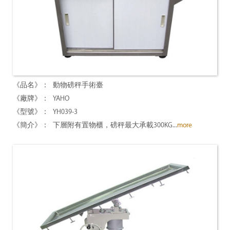
動物磅秤手術臺
YAHO
YH039-3
下層附有置物櫃，磅秤最大承載300KG...
more