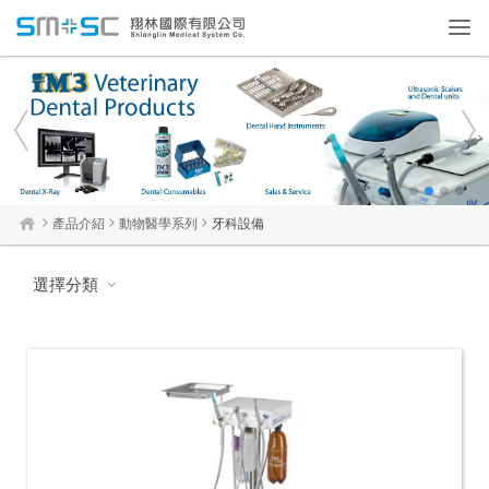
Toggl
navig
1
2
3
4
產品介紹
動物醫學系列
牙科設備
選擇分類