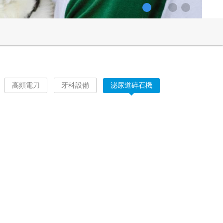
1
2
3
4
高頻電刀
牙科設備
泌尿道碎石機