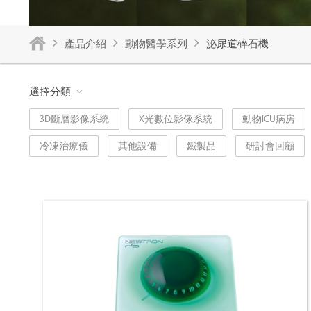
產品介紹
動物醫學系列
泌尿道碎石機
選擇分類
3D斷層影像系統
X光數位影像系統
動物ICU病房
冷凍治療儀
其他設備
鐵製品
研討會回顧