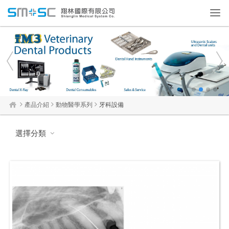
Toggl
navig
1
2
3
4
產品介紹
動物醫學系列
牙科設備
選擇分類