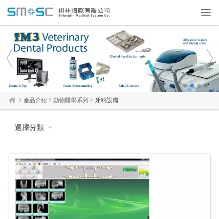
Toggl
navig
1
2
3
4
產品介紹
動物醫學系列
牙科設備
選擇分類