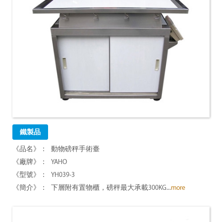
鐵製品
動物磅秤手術臺
YAHO
YH039-3
下層附有置物櫃，磅秤最大承載300KG...
more