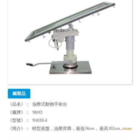
鐵製品
油壓式動物手術台
YAHO
YH039-4
輕型底盤，油壓昇降，最低74cm， 最高102cm...
more